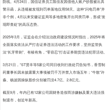
防线。4月24日，国信证券员工陈佳友因借他人账户炒股被出具
警示函，从违规被发现到罚单落地仅用58天。这种“闪电罚单”并
非个例，4月以来安徽证监局等多地密集开出同类罚单，形成“发
现即查处”的高压态势。
2025年3月，证监会在介绍法治政府建设情况时指出，2025年将
全面落实依法从严打击证券违法活动的工作要求，坚持监管执
法“长牙带刺”、有棱有角，“零容忍”打击证券期货违法犯罪活动。
3月21日，*ST贤丰等5家公司同日收到行政处罚告知书，香雪制
药董事长因未披露重大事项被罚千万并禁入市场五年；“牛散”许
淼、杨波因操纵股价分别被罚没4.7亿、2.8亿元。
截至9月，年内已有12家公司因财务造假而涉嫌触及重大违法强
制退市，创近年新高。