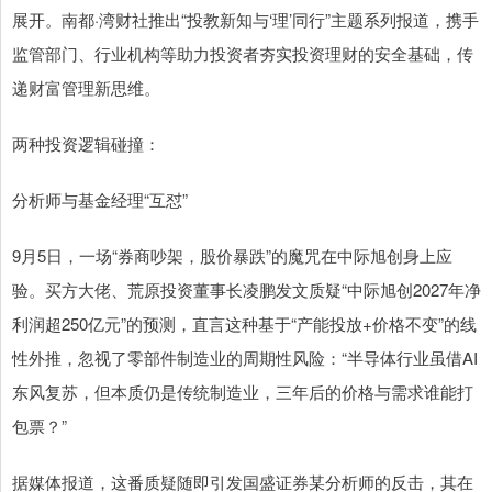
展开。南都·湾财社推出“投教新知与‘理’同行”主题系列报道，携手
监管部门、行业机构等助力投资者夯实投资理财的安全基础，传
递财富管理新思维。
两种投资逻辑碰撞：
分析师与基金经理“互怼”
9月5日，一场“券商吵架，股价暴跌”的魔咒在中际旭创身上应
验。买方大佬、荒原投资董事长凌鹏发文质疑“中际旭创2027年净
利润超250亿元”的预测，直言这种基于“产能投放+价格不变”的线
性外推，忽视了零部件制造业的周期性风险：“半导体行业虽借AI
东风复苏，但本质仍是传统制造业，三年后的价格与需求谁能打
包票？”
据媒体报道，这番质疑随即引发国盛证券某分析师的反击，其在