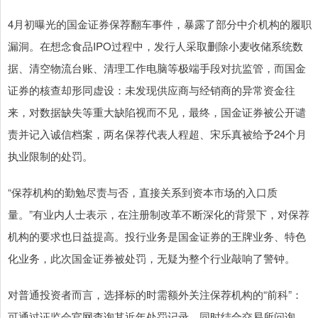
4月初曝光的国金证券保荐翻车事件，暴露了部分中介机构的履职
漏洞。在想念食品IPO过程中，发行人采取删除小麦收储系统数
据、清空物流台账、清理工作电脑等极端手段对抗监管，而国金
证券的核查却形同虚设：未发现供应商与经销商的异常资金往
来，对数据缺失等重大缺陷视而不见，最终，国金证券被公开谴
责并记入诚信档案，两名保荐代表人程超、宋乐真被给予24个月
执业限制的处罚。
“保荐机构的勤勉尽责与否，直接关系到资本市场的入口质
量。”有业内人士表示，在注册制改革不断深化的背景下，对保荐
机构的要求也日益提高。投行业务是国金证券的王牌业务、特色
化业务，此次国金证券被处罚，无疑为整个行业敲响了警钟。
对普通投资者而言，选择标的时需额外关注保荐机构的“前科”：
可通过证监会官网查询其近年处罚记录，同时结合交易所问询