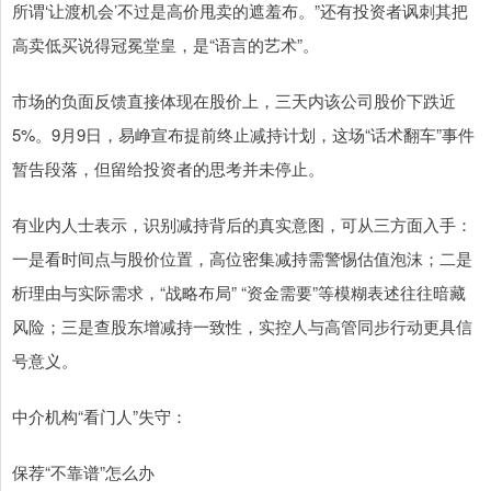
所谓‘让渡机会’不过是高价甩卖的遮羞布。”还有投资者讽刺其把
高卖低买说得冠冕堂皇，是“语言的艺术”。
市场的负面反馈直接体现在股价上，三天内该公司股价下跌近
5%。9月9日，易峥宣布提前终止减持计划，这场“话术翻车”事件
暂告段落，但留给投资者的思考并未停止。
有业内人士表示，识别减持背后的真实意图，可从三方面入手：
一是看时间点与股价位置，高位密集减持需警惕估值泡沫；二是
析理由与实际需求，“战略布局” “资金需要”等模糊表述往往暗藏
风险；三是查股东增减持一致性，实控人与高管同步行动更具信
号意义。
中介机构“看门人”失守：
保荐“不靠谱”怎么办