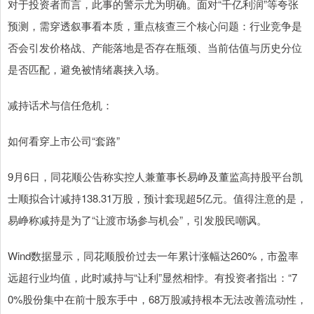
对于投资者而言，此事的警示尤为明确。面对“千亿利润”等夸张
预测，需穿透叙事看本质，重点核查三个核心问题：行业竞争是
否会引发价格战、产能落地是否存在瓶颈、当前估值与历史分位
是否匹配，避免被情绪裹挟入场。
减持话术与信任危机：
如何看穿上市公司“套路”
9月6日，同花顺公告称实控人兼董事长易峥及董监高持股平台凯
士顺拟合计减持138.31万股，预计套现超5亿元。值得注意的是，
易峥称减持是为了“让渡市场参与机会”，引发股民嘲讽。
Wind数据显示，同花顺股价过去一年累计涨幅达260%，市盈率
远超行业均值，此时减持与“让利”显然相悖。有投资者指出：“7
0%股份集中在前十股东手中，68万股减持根本无法改善流动性，