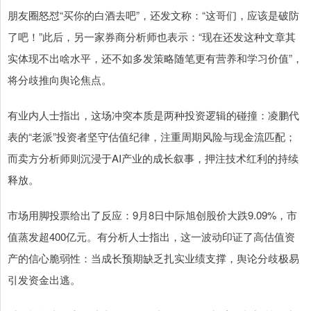
朋友圈怒怼“买你的白酒去吧”，还发文称：“这哥们，应该是破防
了吧！”此后，另一家券商分析师也表示：“现在还发这种文章其
实体现不出啥水平，还不如多发策略随笔更有营养和学习价值”，
将分歧推向舆论焦点。
有业内人士指出，这场冲突本质是两种投资逻辑的碰撞：凌鹏代
表的“老派”投资者坚守估值纪律，注重周期风险与现金流匹配；
而卖方分析师则沉浸于AI产业的成长叙事，押注技术红利的持续
释放。
市场用脚投票给出了反应：9月8日中际旭创股价大跌9.09%，市
值蒸发超400亿元。有分析人士指出，这一波动印证了高估值资
产的信心脆弱性：当成长预期缺乏扎实业绩支撑，舆论分歧极易
引发资金出逃。