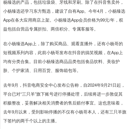
杨臻选的产品，包括垃圾袋、牙线和牙刷。除了在抖音售卖外，
小杨臻选还学习东方甄选，建设了自有App。今年4月，小杨臻选
App在各大应用商店上架。小杨臻选App会员价格为99元/年，权
益包括自营品专属折扣、两倍积分、专属客服等。
在小杨臻选App上，除了购买商品、观看直播外，还有小杨哥的
短视频系列内容，此前小杨哥发布在抖音的搞笑视频，在App上
均有分类合集。目前小杨臻选商品品类包括食品饮料、美妆护
肤、个护家清、日用百货、服饰箱包等。
去年9月，抖音电商安全中心发布公告称，自2024年9月21日起，
平台已对“三只羊”旗下账号进行停播处理，后续将进一步敦促其
积极整改，妥善解决相关消费者的售后赔付事宜。这也意味着，
去年9月以来，受到影响停播的不仅有小杨哥本人，还有三只羊旗
下签约的两千个以上的主播。